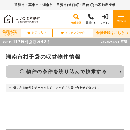
草津市・栗東市・湖南市・
甲賀市(水口町・甲南町)の不動産情報
MENU
物件検索
電話する
ログイン
会員限定
会員登録はこちら
お気に入り
マッチング物件
コンテンツ
1176
332
WEB
件
店頭
件
2026.08.06
更新
湖南市柑子袋の収益物件情報
物件の条件を絞り込んで検索する
気になる物件をチェックして、まとめてお問い合わせできます。