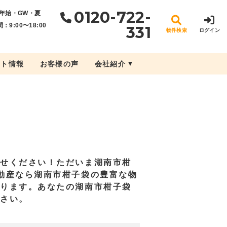
0120-722-
年始・GW・夏
：9:00〜18:00
331
物件検索
ログイン
ント情報
お客様の声
会社紹介
任せください！ただいま湖南市柑
動産なら湖南市柑子袋の豊富な物
かります。あなたの湖南市柑子袋
ださい。