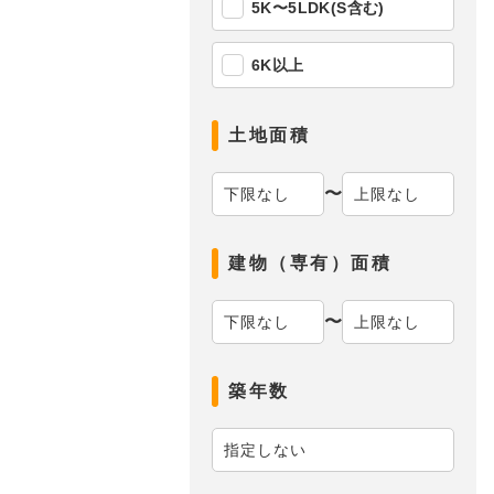
5K〜5LDK(S含む)
6K以上
土地面積
〜
建物（専有）面積
〜
築年数