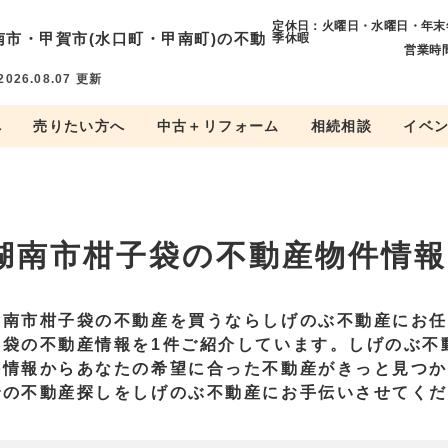
定休日：火曜日・水曜日・年末
南市・
甲賀市(水口町・甲南町)の不動
季休暇
営業時間
2026.08.07
更新
へ
売りたい方へ
中古＋リフォーム
相続相談
イベ
湖南市柑子袋の不動産物件情報
湖南市柑子袋の不動産を買うならしげのぶ不動産にお
子袋の不動産情報を1件ご紹介しています。しげのぶ不
件情報からあなたの希望に合った不動産がきっと見つ
での不動産探しをしげのぶ不動産にお手伝いさせてく