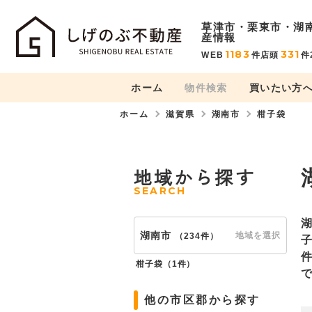
草津市・栗東市・湖
産情報
1183
331
WEB
件
店頭
件
ホーム
物件検索
買いたい方
ホーム
滋賀県
湖南市
柑子袋
地域から探す
SEARCH
湖南市
地域を選択
（
234件
）
柑子袋（
1件
）
他の市区郡から探す