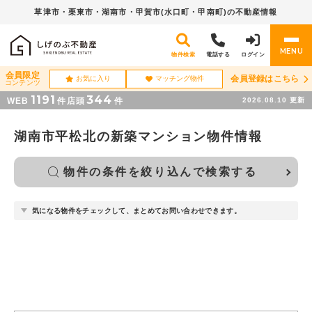
草津市・栗東市・湖南市・
甲賀市(水口町・甲南町)の不動産情報
MENU
物件検索
電話する
ログイン
会員限定
会員登録はこちら
お気に入り
マッチング物件
コンテンツ
1191
344
WEB
件
店頭
件
2026.08.10
更新
湖南市平松北の新築マンション物件情報
物件の条件を絞り込んで検索する
気になる物件をチェックして、まとめてお問い合わせできます。