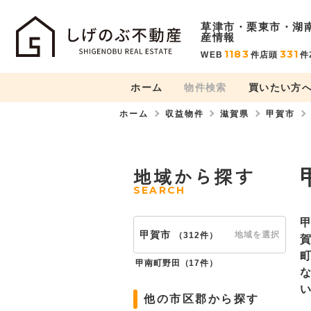
草津市・栗東市・湖
産情報
1183
331
WEB
件
店頭
件
ホーム
物件検索
買いたい方
ホーム
収益物件
滋賀県
甲賀市
地域から探す
SEARCH
甲賀市
地域を選択
（
312件
）
甲南町野田（
17件
）
他の市区郡から探す