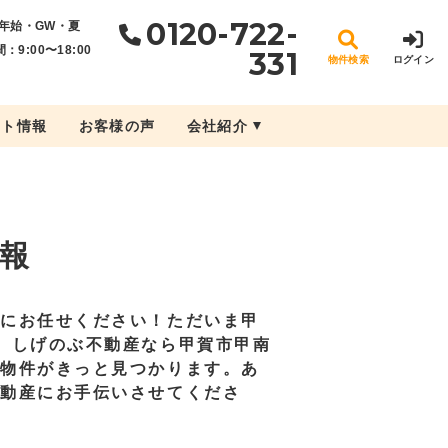
0120-722-
年始・GW・夏
：9:00〜18:00
331
物件検索
ログイン
ント情報
お客様の声
会社紹介
報
産にお任せください！ただいま甲
。しげのぶ不動産なら甲賀市甲南
益物件がきっと見つかります。あ
不動産にお手伝いさせてくださ