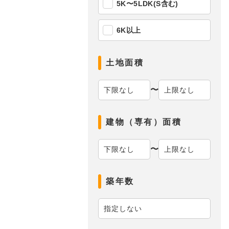
5K〜5LDK(S含む)
6K以上
土地面積
〜
建物（専有）面積
〜
築年数