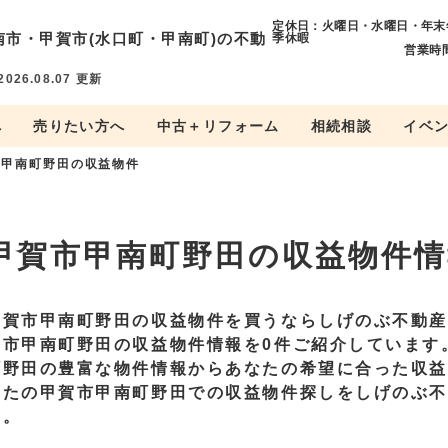
定休日：火曜日・水曜日・年末
南市・
甲賀市(水口町・甲南町)の不動
季休暇
営業時間
2026.08.07
更新
へ
売りたい方へ
中古＋リフォーム
相続相談
イベ
甲南町野田の収益物件
甲賀市甲南町野田の収益物件情
甲賀市甲南町野田の収益物件を買うならしげのぶ不動
賀市甲南町野田の収益物件情報を0件ご紹介しています
町野田の豊富な物件情報からあなたの希望に合った収
なたの甲賀市甲南町野田での収益物件探しをしげのぶ
い。