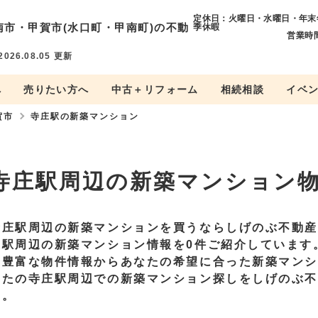
定休日：火曜日・水曜日・年末
南市・
甲賀市(水口町・甲南町)の不動
季休暇
営業時間
2026.08.05
更新
へ
売りたい方へ
中古＋リフォーム
相続相談
イベ
賀市
寺庄駅の新築マンション
寺庄駅周辺の新築マンション
寺庄駅周辺の新築マンションを買うならしげのぶ不動
庄駅周辺の新築マンション情報を0件ご紹介しています
の豊富な物件情報からあなたの希望に合った新築マン
なたの寺庄駅周辺での新築マンション探しをしげのぶ
い。