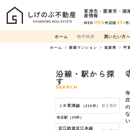
草津市・栗東市・湖
産情報
1175
331
WEB
件
店頭
件
ホーム
物件検索
買いたい方
ホーム
新築マンション
滋賀県
甲
沿線・駅から探
す
SEARCH
ＪＲ草津線
駅を選択
（
210件
）
寺庄駅（
35件
）
近江鉄道近江本線