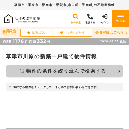
草津市・栗東市・湖南市・
甲賀市(水口町・甲南町)の不動産情報
MENU
物件検索
電話する
ログイン
会員限定
会員登録はこちら
お気に入り
マッチング物件
コンテンツ
1176
332
WEB
件
店頭
件
2026.08.06
更新
草津市川原の新築一戸建て物件情報
物件の条件を絞り込んで検索する
気になる物件をチェックして、まとめてお問い合わせできます。