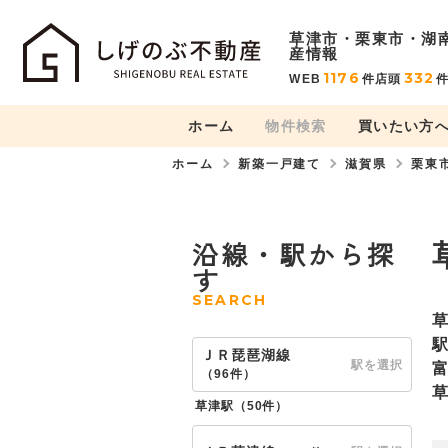
草津市・栗東市・湖
産情報
1176
332
WEB
件
店頭
ホーム
物件検索
買いたい方
ホーム
新築一戸建て
滋賀県
栗東
沿線・駅から探
す
SEARCH
ＪＲ琵琶湖線
駅を選択
（
96件
）
草津駅（
50件
）