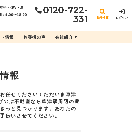
0120-722-
年始・GW・夏
：9:00〜18:00
331
物件検索
ログイン
ント情報
お客様の声
会社紹介
情報
にお任せください！ただいま草津
げのぶ不動産なら草津駅周辺の豊
がきっと見つかります。あなたの
お手伝いさせてください。