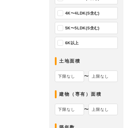
4K〜4LDK(S含む)
5K〜5LDK(S含む)
6K以上
土地面積
〜
建物（専有）面積
〜
築年数