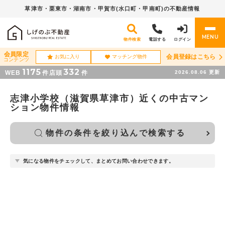
草津市・栗東市・湖南市・
甲賀市(水口町・甲南町)の不動産情報
MENU
物件検索
電話する
ログイン
会員限定
会員登録はこちら
お気に入り
マッチング物件
コンテンツ
1175
332
WEB
件
店頭
件
2026.08.06
更新
志津小学校（滋賀県草津市）近くの中古マン
ション物件情報
物件の条件を絞り込んで検索する
気になる物件をチェックして、まとめてお問い合わせできます。