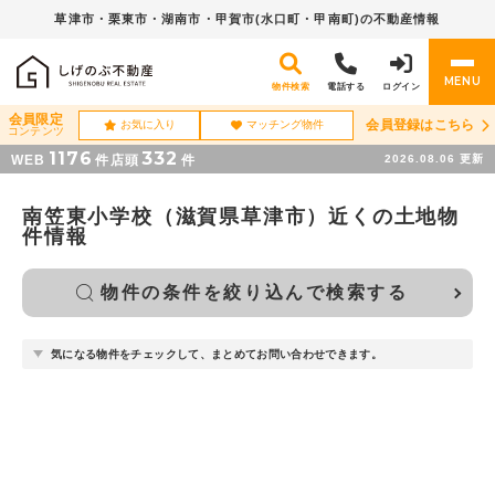
草津市・栗東市・湖南市・
甲賀市(水口町・甲南町)の不動産情報
MENU
物件検索
電話する
ログイン
会員限定
会員登録はこちら
お気に入り
マッチング物件
コンテンツ
1176
332
WEB
件
店頭
件
2026.08.06
更新
南笠東小学校（滋賀県草津市）近くの土地物
件情報
物件の条件を絞り込んで検索する
気になる物件をチェックして、まとめてお問い合わせできます。