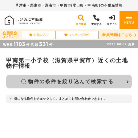
草津市・栗東市・湖南市・
甲賀市(水口町・甲南町)の不動産情報
MENU
物件検索
電話する
ログイン
会員限定
会員登録はこちら
お気に入り
マッチング物件
コンテンツ
1183
331
WEB
件
店頭
件
2026.08.07
更新
甲南第一小学校（滋賀県甲賀市）近くの土地
物件情報
物件の条件を絞り込んで検索する
気になる物件をチェックして、まとめてお問い合わせできます。