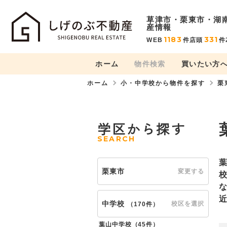
草津市・栗東市・湖
産情報
1183
331
WEB
件
店頭
件
ホーム
物件検索
買いたい方
ホーム
小・中学校から物件を探す
栗
学区から探す
SEARCH
栗東市
変更する
中学校
校区を選択
（
170件
）
葉山中学校（
45件
）