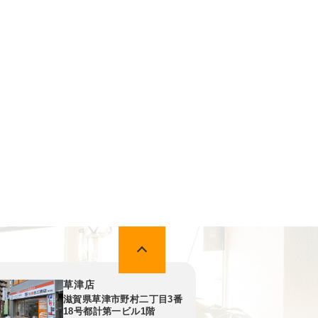
草津店
滋賀県草津市野村二丁目3番
18号都計第一ビル1階