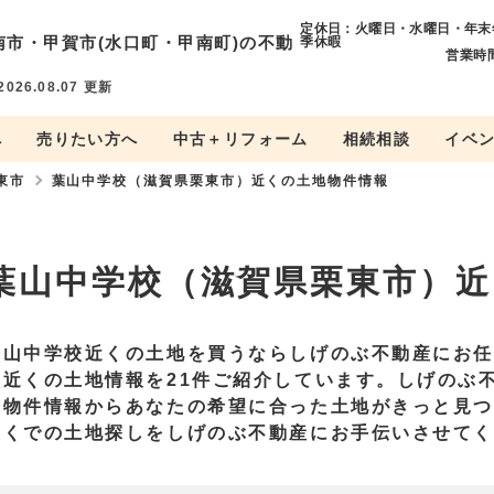
定休日：火曜日・水曜日・年末
南市・
甲賀市(水口町・甲南町)の不動
季休暇
営業時間
2026.08.07
更新
へ
売りたい方へ
中古＋リフォーム
相続相談
イベ
東市
葉山中学校（滋賀県栗東市）近くの土地物件情報
葉山中学校（滋賀県栗東市）近
葉山中学校近くの土地を買うならしげのぶ不動産にお
校近くの土地情報を21件ご紹介しています。しげのぶ
な物件情報からあなたの希望に合った土地がきっと見
近くでの土地探しをしげのぶ不動産にお手伝いさせて