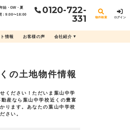
0120-722-
年始・GW・夏
：9:00〜18:00
331
物件検索
ログイン
ント情報
お客様の声
会社紹介
くの土地物件情報
任せください！ただいま葉山中学
不動産なら葉山中学校近くの豊富
つかります。あなたの葉山中学校
ください。