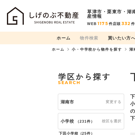
草津市・栗東市・湖
産情報
1175
332
WEB
件
店頭
ホーム
物件検索
買いたい方
ホーム
小・中学校から物件を探す
湖
学区から探す
SEARCH
湖南市
変更する
小学校
校区を選択
（
231件
）
下田小学校（
25件
）