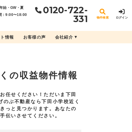
0120-722-
年始・GW・夏
：9:00〜18:00
331
物件検索
ログイン
ント情報
お客様の声
会社紹介
くの収益物件情報
にお任せください！ただいま下田
げのぶ不動産なら下田小学校近く
がきっと見つかります。あなたの
お手伝いさせてください。