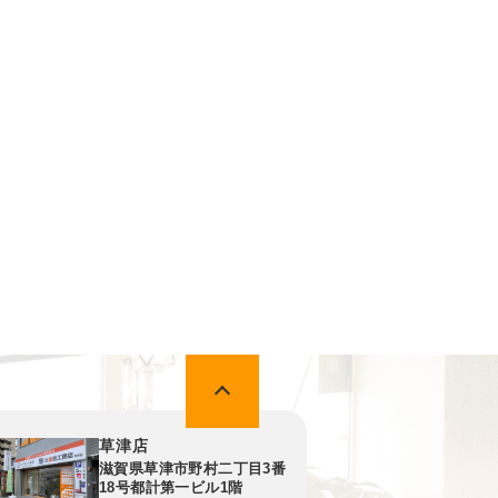
草津店
滋賀県草津市野村二丁目3番
18号都計第一ビル1階