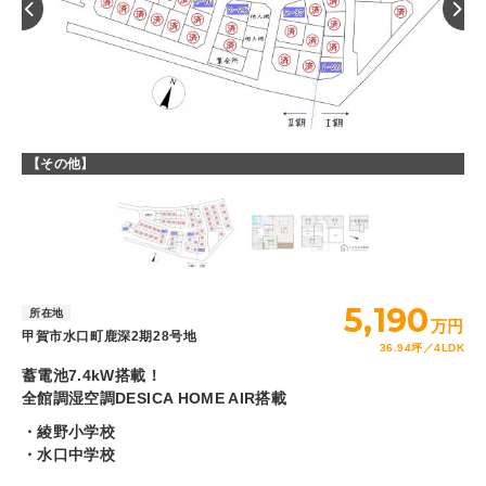
【その他】
【
5,190
所在地
万円
甲賀市水口町鹿深2期28号地
36.94坪
4LDK
蓄電池7.4kW搭載！
全館調湿空調DESICA HOME AIR搭載
・綾野小学校
・水口中学校