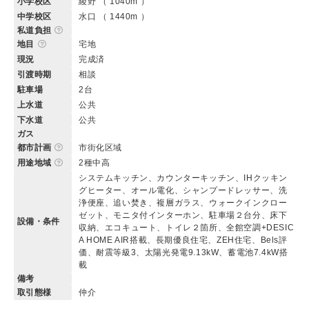
小学校区
綾野 （ 1040m ）
中学校区
水口 （ 1440m ）
私道負担
地目
宅地
現況
完成済
引渡時期
相談
駐車場
2台
上水道
公共
下水道
公共
ガス
都市計画
市街化区域
用途地域
2種中高
システムキッチン、カウンターキッチン、IHクッキン
グヒーター、オール電化、シャンプードレッサー、洗
浄便座、追い焚き、複層ガラス、ウォークインクロー
ゼット、モニタ付インターホン、駐車場２台分、床下
設備・条件
収納、エコキュート、トイレ２箇所、全館空調+DESIC
A HOME AIR搭載、長期優良住宅、ZEH住宅、Bels評
価、耐震等級3、太陽光発電9.13kW、蓄電池7.4kW搭
載
備考
取引態様
仲介