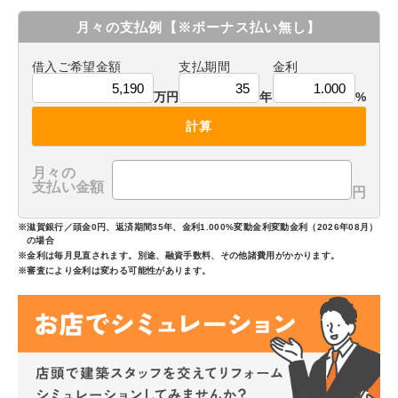
月々の支払例
【※ボーナス払い無し】
借入ご希望金額
支払期間
金利
万円
年
%
計算
月々の
支払い金額
円
※滋賀銀行／頭金0円、返済期間35年、金利1.000%変動金利変動金利（2026年08月）
の場合
※金利は毎月見直されます。別途、融資手数料、その他諸費用がかかります。
※審査により金利は変わる可能性があります。