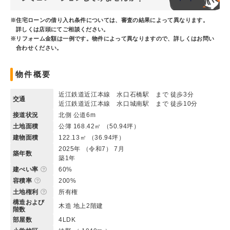
※住宅ローンの借り入れ条件については、審査の結果によって異なります。
詳しくは店頭にてご相談ください。
※リフォーム金額は一例です。物件によって異なりますので、詳しくはお問い
合わせください。
物件概要
近江鉄道近江本線 水口石橋駅 まで 徒歩3分
交通
近江鉄道近江本線 水口城南駅 まで 徒歩10分
接道状況
北側 公道6m
土地面積
公簿 168.42㎡ （50.94坪）
建物面積
122.13㎡ （36.94坪）
2025年 （令和7） 7月
築年数
築1年
建ぺい率
60%
容積率
200%
土地権利
所有権
構造および
木造 地上2階建
階数
部屋数
4LDK