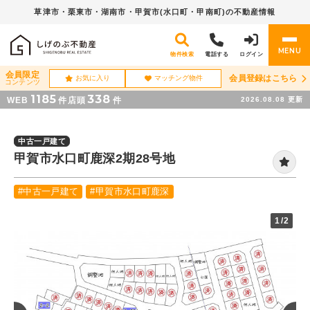
草津市・栗東市・湖南市・
甲賀市(水口町・甲南町)の不動産情報
MENU
物件検索
電話する
ログイン
会員限定
会員登録はこちら
お気に入り
マッチング物件
コンテンツ
1185
338
WEB
件
店頭
件
2026.08.08
更新
中古一戸建て
甲賀市水口町鹿深2期28号地
#中古一戸建て
#甲賀市水口町鹿深
1
/2