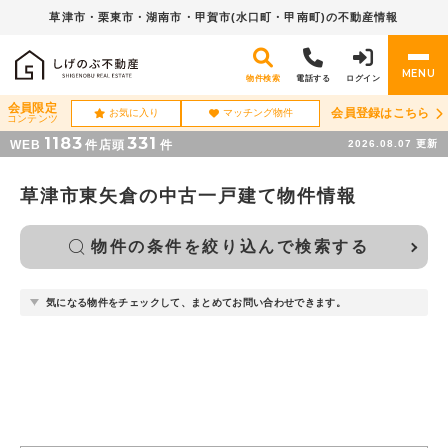
草津市・栗東市・湖南市・
甲賀市(水口町・甲南町)の不動産情報
MENU
物件検索
電話する
ログイン
会員限定
会員登録はこちら
お気に入り
マッチング物件
コンテンツ
1183
331
WEB
件
店頭
件
2026.08.07
更新
草津市東矢倉の中古一戸建て物件情報
物件の条件を絞り込んで検索する
気になる物件をチェックして、まとめてお問い合わせできます。