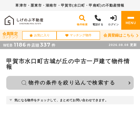
草津市・栗東市・湖南市・
甲賀市(水口町・甲南町)の不動産情報
MENU
物件検索
電話する
ログイン
会員限定
会員登録はこちら
お気に入り
マッチング物件
コンテンツ
1186
337
WEB
件
店頭
件
2026.08.08
更新
甲賀市水口町古城が丘の中古一戸建て物件情
報
物件の条件を絞り込んで検索する
気になる物件をチェックして、まとめてお問い合わせできます。