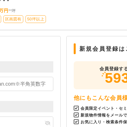
＊＊＊
万円
**坪
区画図有
50坪以上
新規会員登録は
会員登録す
59
他にもこんな会員
会員限定イベント・セ
新規物件情報をメール
お気に入り・検索条件