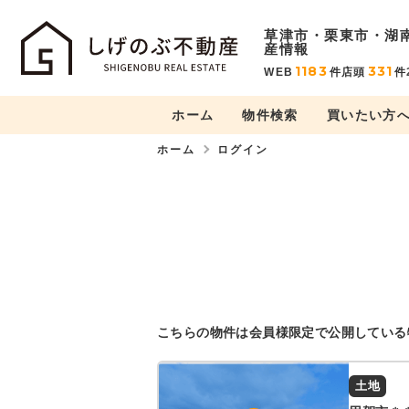
草津市・栗東市・湖
産情報
1183
331
WEB
件
店頭
件
ホーム
物件検索
買いたい方
ホーム
ログイン
こちらの物件は会員様限定で公開している
土地