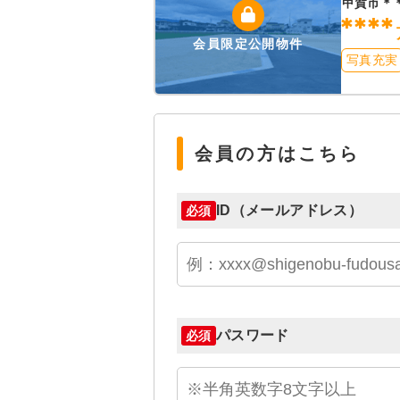
甲賀市＊
****
会員限定公開物件
写真充実
会員の方はこちら
ID（メールアドレス）
必須
パスワード
必須