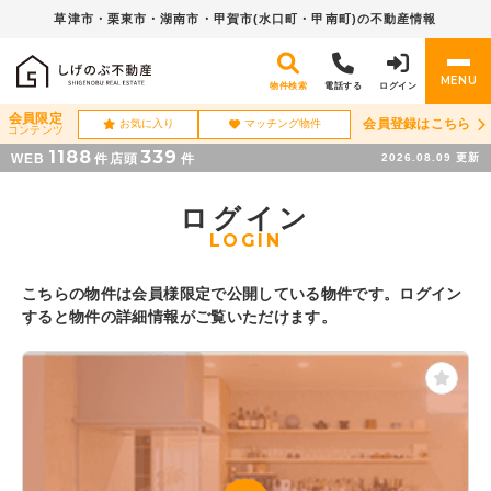
草津市・栗東市・湖南市・
甲賀市(水口町・甲南町)の不動産情報
MENU
物件検索
電話する
ログイン
会員限定
会員登録はこちら
お気に入り
マッチング物件
コンテンツ
1188
339
WEB
件
店頭
件
2026.08.09
更新
ログイン
LOGIN
こちらの物件は会員様限定で公開している物件です。ログイン
すると物件の詳細情報がご覧いただけます。