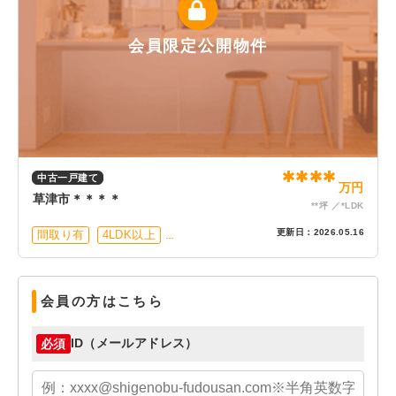
会員限定公開物件
****
中古一戸建て
万円
草津市＊＊＊＊
**坪
*LDK
更新日：
2026.05.16
間取り有
4LDK以上
接道6ｍ以上
上下水道完備
会員の方はこちら
ID（メールアドレス）
必須