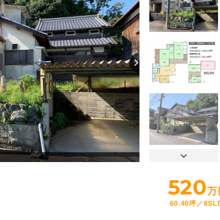
【間取り】
520
万
60.40坪
8SL