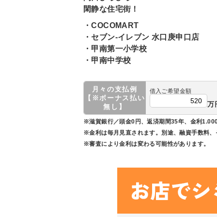
閑静な住宅街！
・COCOMART
・セブン-イレブン 水口庚申口店
・甲南第一小学校
・甲南中学校
月々の支払例
借入ご希望金額
【※ボーナス払い
万
無し】
※滋賀銀行／頭金0円、返済期間35年、金利1.00
※金利は毎月見直されます。別途、融資手数料、
※審査により金利は変わる可能性があります。