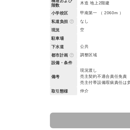
構造および
木造 地上2階建
階数
甲南第一 （ 2060m ）
小学校区
なし
私道負担
空
現況
駐車場
公共
下水道
調整区域
都市計画
設備・条件
現況渡し
売主契約不適合責任免責
備考
売主付帯設備瑕疵責任は
仲介
取引態様