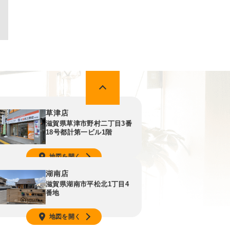
草津店
滋賀県草津市野村二丁目3番
18号都計第一ビル1階
地図を開く
湖南店
滋賀県湖南市平松北1丁目4
番地
地図を開く