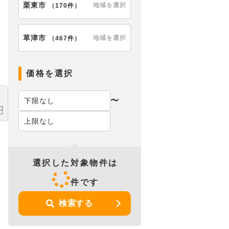
栗東市
地域を選択
（
170件
）
草津市
地域を選択
（
467件
）
価格を選択
〜
円
選択した対象物件は
件です
検索する