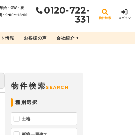
0120-722-
年始・GW・夏
：9:00〜18:00
331
物件検索
ログイン
ント情報
お客様の声
会社紹介
物件検索
SEARCH
種別選択
土地
新築一戸建て