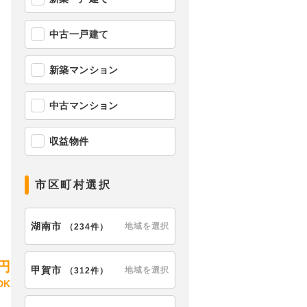
中古一戸建て
新築マンション
中古マンション
収益物件
市区町村選択
【外観】
湖南市
地域を選択
（
234件
）
円
甲賀市
地域を選択
（
312件
）
DK