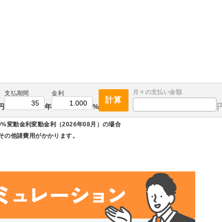
月々の
支払い金額
支払期間
金利
計算
円
年
%
0%変動金利変動金利（2026年08月）の場合
その他諸費用がかかります。