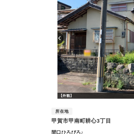
【外観】
所在地
甲賀市甲南町耕心3丁目
間口ひろびろ♪