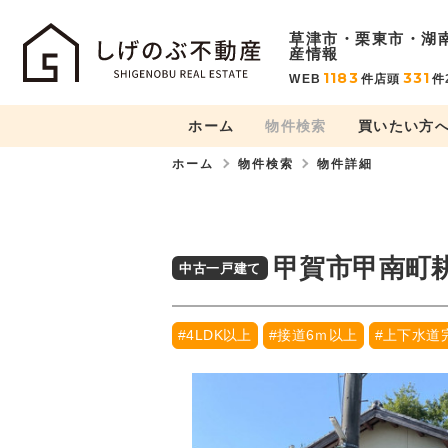
草津市・栗東市・湖
産情報
1183
331
WEB
件
店頭
件
ホーム
物件検索
買いたい方
ホーム
物件検索
物件詳細
甲賀市甲南町
中古一戸建て
#4LDK以上
#接道6ｍ以上
#上下水道