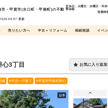
定休日：火曜日・水曜日・年末
南市・
甲賀市(水口町・甲南町)の不動
季休暇
営業時間
2026.08.07
更新
へ
売りたい方へ
中古＋リフォーム
相続相談
イベ
耕心3丁目
お気に入り追加
完備
#中古一戸建て
#甲賀市甲南町耕心
1
/9