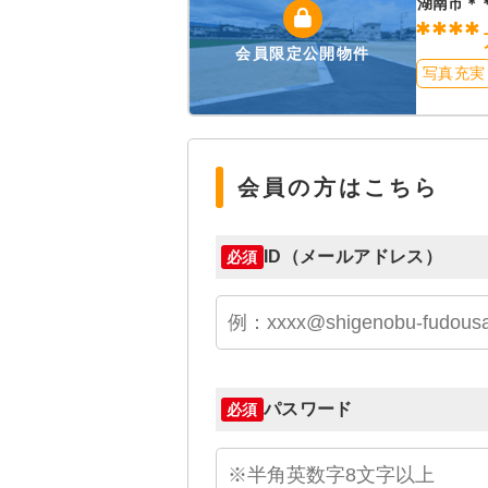
湖南市＊
****
会員限定公開物件
写真充実
会員の方はこちら
ID（メールアドレス）
必須
パスワード
必須