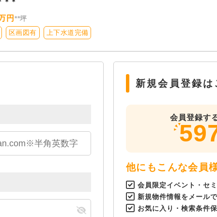
＊＊＊
万円
**坪
区画図有
上下水道完備
新規会員登録は
会員登録す
59
他にもこんな会員
会員限定イベント・セ
新規物件情報をメール
お気に入り・検索条件