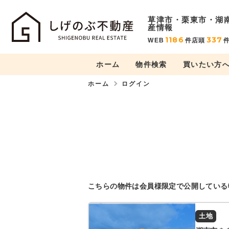
草津市・栗東市・湖
産情報
1186
337
WEB
件
店頭
ホーム
物件検索
買いたい方
ホーム
ログイン
こちらの物件は会員様限定で公開している
土地