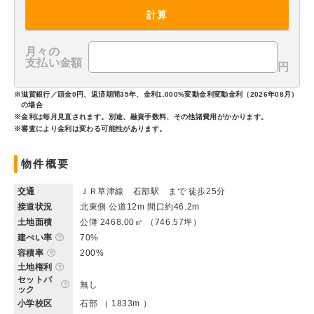
計算
月々の
支払い金額
円
※滋賀銀行／頭金0円、返済期間35年、金利1.000%変動金利変動金利（2026年08月）
の場合
※金利は毎月見直されます。別途、融資手数料、その他諸費用がかかります。
※審査により金利は変わる可能性があります。
物件概要
交通
ＪＲ草津線 石部駅 まで 徒歩25分
接道状況
北東側 公道12m 間口約46.2m
土地面積
公簿 2468.00㎡ （746.57坪）
建ぺい率
70%
容積率
200%
土地権利
セットバ
無し
ック
小学校区
石部 （ 1833m ）