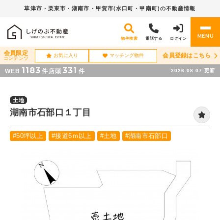
草津市・栗東市・湖南市・
甲賀市(水口町・甲南町)の不動産情報
MENU
物件検索
電話する
ログイン
会員限定
会員登録はこちら
お気に入り
マッチング物件
コンテンツ
1183
331
WEB
件
店頭
件
2026.08.07
更新
土地
湖南市石部口１丁目
#50坪以上
#接道6ｍ以上
#土地
#湖南市石部口