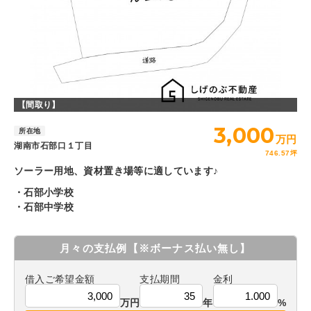
【間取り】
3,000
所在地
万円
湖南市石部口１丁目
746.57坪
ソーラー用地、資材置き場等に適しています♪
・石部小学校
・石部中学校
月々の支払例
【※ボーナス払い無し】
借入ご希望金額
支払期間
金利
万円
年
%