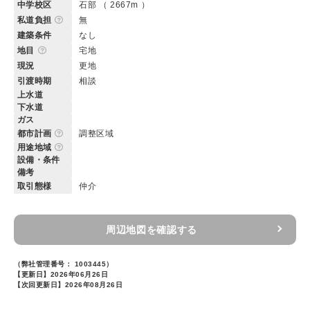
中学校区
石部 （ 2667m ）
私道負担
無
建築条件
なし
地目
宅地
現況
更地
引渡時期
相談
上水道
下水道
ガス
都市計画
調整区域
用途地域
設備・条件
備考
取引態様
仲介
周辺地図を確認する
（弊社管理番号： 1003445）
【更新日】2026年06月26日
【次回更新日】2026年08月26日