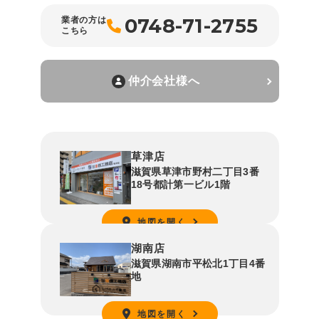
0748-71-2755
業者の方は
こちら
仲介会社様へ
草津店
滋賀県草津市野村二丁目3番
18号都計第一ビル1階
地図を開く
湖南店
滋賀県湖南市平松北1丁目4番
地
地図を開く