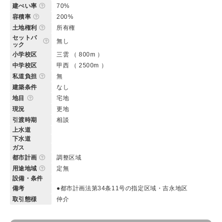
建ぺい率
70%
容積率
200%
土地権利
所有権
セットバ
無し
ック
小学校区
三雲 （ 800m ）
中学校区
甲西 （ 2500m ）
私道負担
無
建築条件
なし
地目
宅地
現況
更地
引渡時期
相談
上水道
下水道
ガス
都市計画
調整区域
用途地域
定無
設備・条件
備考
●都市計画法第34条11号の指定区域・吉永地区
取引態様
仲介