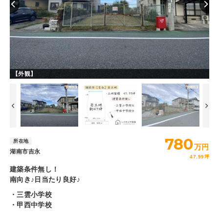
【外観】
【
780
所在地
万円
湖南市吉永
47.99坪
建築条件無し！
南向き♪日当たり良好♪
・三雲小学校
・甲西中学校