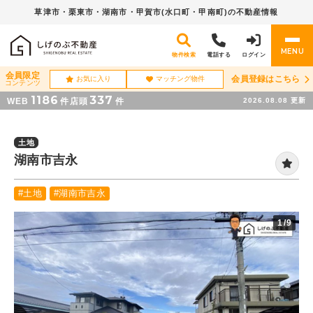
草津市・栗東市・湖南市・
甲賀市(水口町・甲南町)の不動産情報
MENU
物件検索
電話する
ログイン
会員限定
会員登録はこちら
お気に入り
マッチング物件
コンテンツ
1186
337
WEB
件
店頭
件
2026.08.08
更新
土地
湖南市吉永
#土地
#湖南市吉永
1
/9