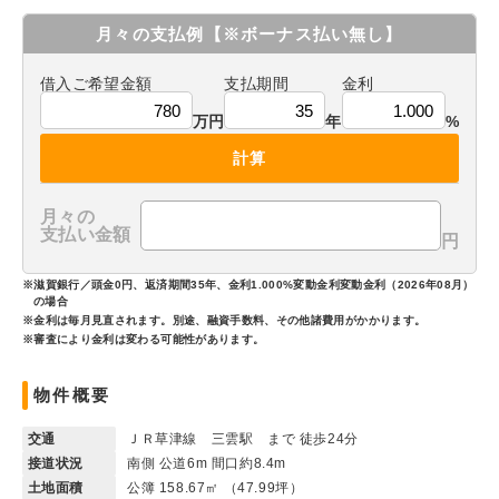
月々の支払例
【※ボーナス払い無し】
借入ご希望金額
支払期間
金利
万円
年
%
計算
月々の
支払い金額
円
※滋賀銀行／頭金0円、返済期間35年、金利1.000%変動金利変動金利（2026年08月）
の場合
※金利は毎月見直されます。別途、融資手数料、その他諸費用がかかります。
※審査により金利は変わる可能性があります。
物件概要
交通
ＪＲ草津線 三雲駅 まで 徒歩24分
接道状況
南側 公道6m 間口約8.4m
土地面積
公簿 158.67㎡ （47.99坪）