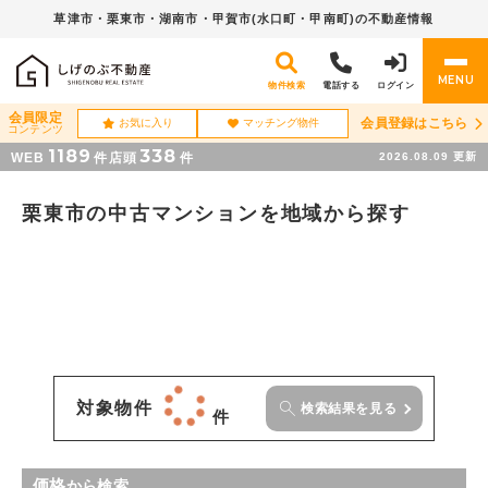
草津市・栗東市・湖南市・
甲賀市(水口町・甲南町)の不動産情報
MENU
物件検索
電話する
ログイン
会員限定
会員登録はこちら
お気に入り
マッチング物件
コンテンツ
1189
338
WEB
件
店頭
件
2026.08.09
更新
栗東市の中古マンションを地域から探す
対象物件
検索結果を見る
件
価格
から検索