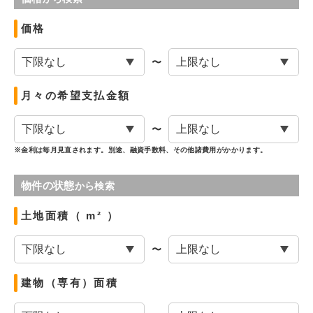
価格
〜
月々の希望支払金額
〜
※金利は毎月見直されます。別途、融資手数料、その他諸費用がかかります。
物件の状態
から検索
土地面積（ m² ）
〜
建物（専有）面積