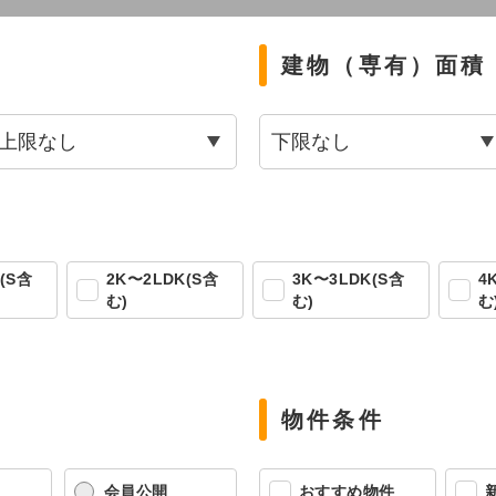
建物（専有）面積
(S含
2K〜2LDK(S含
3K〜3LDK(S含
4
む)
む)
む
物件条件
会員公開
おすすめ物件