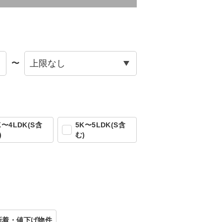
〜
K〜4LDK(S含
5K〜5LDK(S含
)
む)
新着・値下げ物件