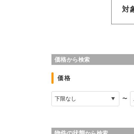
対
価格
から検索
価格
〜
物件の状態
から検索