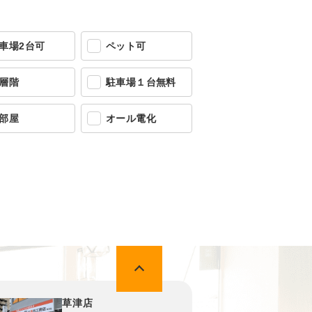
車場2台可
ペット可
層階
駐車場１台無料
部屋
オール電化
草津店