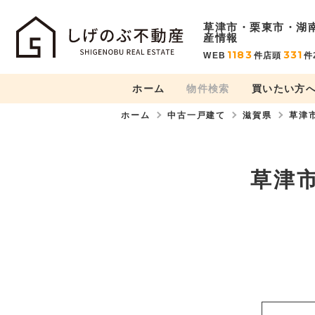
草津市・栗東市・湖
産情報
1183
331
WEB
件
店頭
件
ホーム
物件検索
買いたい方
ホーム
中古一戸建て
滋賀県
草津
草津