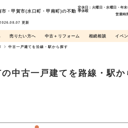
定休日：火曜日・水曜日・年末
南市・
甲賀市(水口町・甲南町)の不動
季休暇
営業時間
2026.08.07
更新
へ
売りたい方へ
中古＋リフォーム
相続相談
イベ
市
中古一戸建てを沿線・駅から探す
市の中古一戸建てを路線・駅か