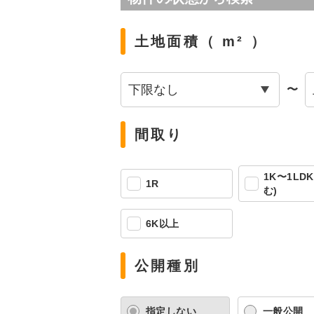
土地面積（ m² ）
〜
間取り
1K〜1LDK
1R
む)
6K以上
公開種別
指定しない
一般公開