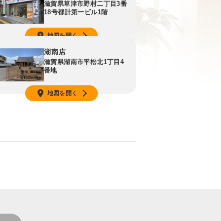
滋賀県草津市野村二丁目3番
18号都計第一ビル1階
地図を開く
湖南店
滋賀県湖南市平松北1丁目4
番地
地図を開く